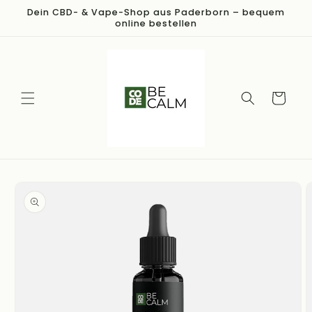
Direkt
Dein CBD- & Vape-Shop aus Paderborn – bequem
zum
online bestellen
Inhalt
Warenkorb
duktinformationen
ingen