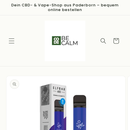
Direkt
Dein CBD- & Vape-Shop aus Paderborn – bequem
zum
online bestellen
Inhalt
Warenkorb
duktinformationen
ingen