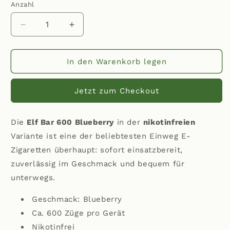
Anzahl
Anzahl
Verringere
Erhöhe
die
die
Menge
Menge
für
für
In den Warenkorb legen
Elf
Elf
Bar
Bar
Jetzt zum Checkout
600
600
-
-
Blueberry
Blueberry
Die
Elf Bar 600 Blueberry
in der
nikotinfreien
Nikotinfrei
Nikotinfrei
Variante ist eine der beliebtesten Einweg E-
Zigaretten überhaupt: sofort einsatzbereit,
zuverlässig im Geschmack und bequem für
unterwegs.
Geschmack: Blueberry
Ca. 600 Züge pro Gerät
Nikotinfrei