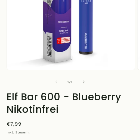
Medien
M
1
2
in
i
von
1
/
2
Modal
M
öffnen
ö
Elf Bar 600 - Blueberry
Nikotinfrei
Normaler
€7,99
Preis
Inkl. Steuern.