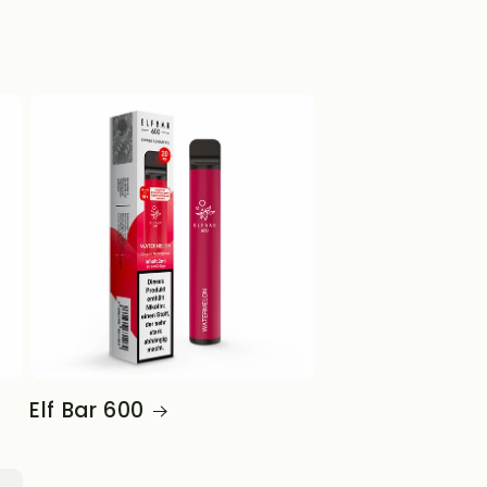
n
Elf Bar 600