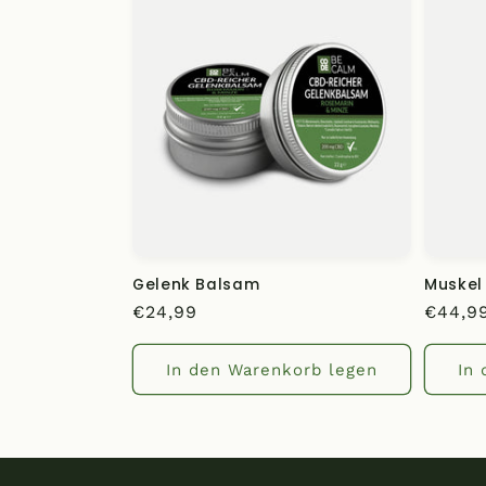
Gelenk Balsam
Muskel
Normaler
€24,99
Norma
€44,9
Preis
Preis
In den Warenkorb legen
In