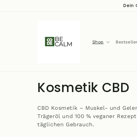
Direkt
Dein 
zum
Inhalt
Shop
Bestselle
K
Kosmetik CBD
a
CBD Kosmetik – Muskel- und Gele
t
Trägeröl und 100 % veganer Rezeptu
täglichen Gebrauch.
e