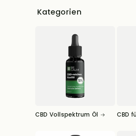
Kategorien
g
o
r
i
e
:
CBD Vollspektrum Öl
CBD fü