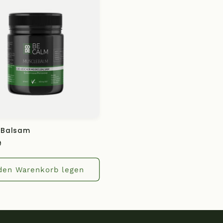
 Balsam
ler
9
 den Warenkorb legen